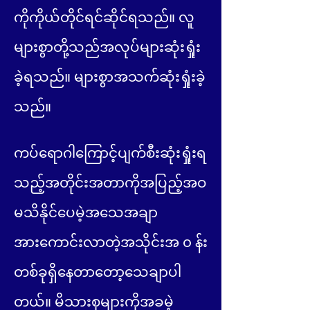
ကိုကိုယ်တိုင်ရင်ဆိုင်ရသည်။ လူ
များစွာတို့သည်အလုပ်များဆုံးရှုံး
ခဲ့ရသည်။ များစွာအသက်ဆုံးရှုံးခဲ့
သည်။
ကပ်ရောဂါကြောင့်ပျက်စီးဆုံးရှုံးရ
သည့်အတိုင်းအတာကိုအပြည့်အဝ
မသိနိုင်ပေမဲ့အသေအချာ
အားကောင်းလာတဲ့အသိုင်းအ ၀ န်း
တစ်ခုရှိနေတာတော့သေချာပါ
တယ်။ မိသားစုများကိုအခမဲ့