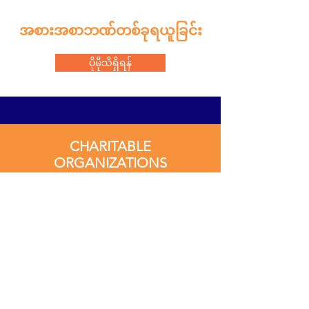
အစားအစာဘဏ်တစ်ခုရယူခြင်း
ပိုမိုသိရှိရန်
CHARITABLE
ORGANIZATIONS
ကြှနျုပျတို့ကိုဆကျသှယျရနျ
ကွန်မြူနတီ-ပြေးအုပ်စုများ