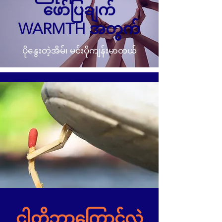
ဖော်ပြချက်
WARMTH အတွက်
ပိုနွေးတဲ့အိမ်၊ မင်းပိုကျန်းမာတယ်
ငါတို့ဘာကြောင့်လဲ