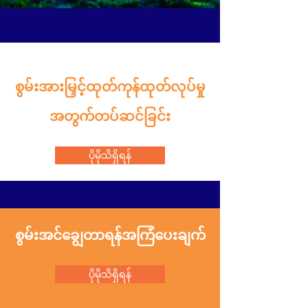
စွမ်းအားမြှင့်ထုတ်ကုန်ထုတ်လုပ်မှု
အတွက်တပ်ဆင်ခြင်း
ပိုမိုသိရှိရန်
စွမ်းအင်ချွေတာရန်အကြံပေးချက်
ပိုမိုသိရှိရန်