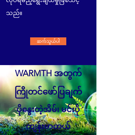
လုပ်ရမည့်ရွေးချယ်မှုဖြစ်သင့်
သည်။
ဆက်သွယ်ပါ
WARMTH အတွက်
ကြိုတင်ဖော်ပြချက်
ပိုနွေးတဲ့အိမ်၊ မင်းပို
ကျန်းမာတယ်