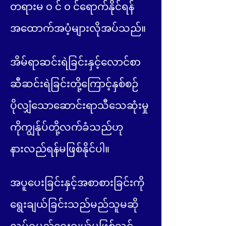
တရားမ ၀ င် ၀ င်ရောက်နိုင်ရန်
အထောက်အပံ့များလိုအပ်သည်။
အိမ်ရာဆင်းရဲခြင်းနှင့်လောင်စာ
ဆီဆင်းရဲခြင်းတို့ကြောင့်နှစ်စဉ်
ပိုလျှံသောဆောင်းရာသီသေဆုံးမှု
ကိုကျွန်ုပ်တို့လက်ခံသည်ဟု
နားလည်ရန်မဖြစ်နိုင်ပါ။
အပူပေးခြင်းနှင့်အစာစားခြင်းကို
ရွေးချယ်ခြင်းသည်မည်သူမဆို