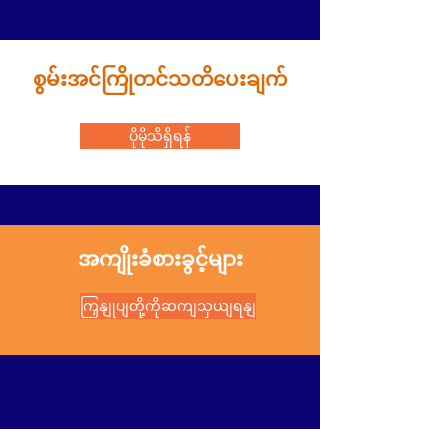
စွမ်းအင်ကြိုတင်သတိပေးချက်
ပိုမိုသိရှိရန်
အကျိုးခံစားခွင့်များ
ကြှနျုပျတို့ကိုဆကျသှယျရနျ