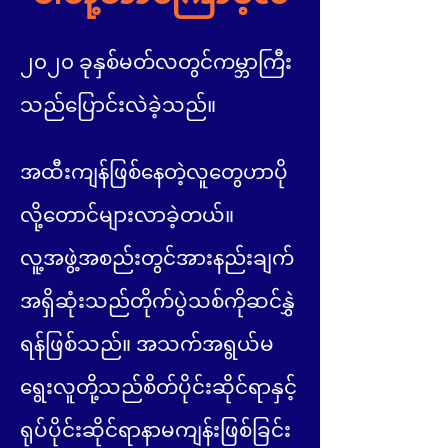
၂၀၂၀ ခုနှစ်မတ်လတွင်ကမ္ဘာကြီး
သည်ပြောင်းလဲခဲ့သည်။
အထီးကျန်ဖြစ်နေတဲ့လူတွေဟာပို
လို့တောင်များလာခဲ့တယ်။
လူ့အဖွဲ့အစည်းတွင်အားနည်းချက်
အရှိဆုံးသည်တိုက်ပွဲသစ်ကိုဆင်နွှဲ
ရန်ဖြစ်သည်။ အသက်အရွယ်မ
ရွေးလူတို့သည်စိတ်ပိုင်းဆိုင်ရာနှင့်
ရုပ်ပိုင်းဆိုင်ရာနာမကျန်းဖြစ်ခြင်း